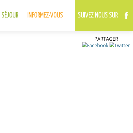
02.37.46.01.73
02.37.41.49.09
DREUX
ANET
E SÉJOUR
INFORMEZ-VOUS
SUIVEZ NOUS SUR
PARTAGER