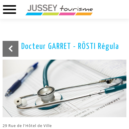
menu
02.37.46.01.73
02.37.41.49.09
DREUX
ANET
Docteur GARRET - RÖSTI Régula
29 Rue de l'Hôtel de Ville