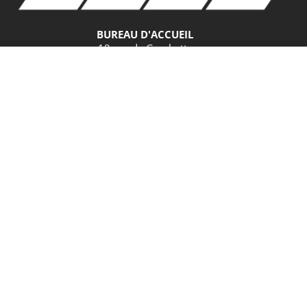
BUREAU D'ACCUEIL
18 rue de Gambetta
70500 JUSSEY
Tel. 03.84.92.21.42
GPS
Latitude : 47.825379 / Longitude : 3.901582
HORAIRES D'ACCUEIL
BUREAU D’ACCUEIL DE JUSSEY
Mardi et vendredi : 9h – 12h30 / 13h30 – 17h30
Jeudi et samedi : 9h – 12h30
Mardi : 9h – 12h30 / 13h30 – 17h30
Jeudi : 10h – 12h / 14h – 17h30