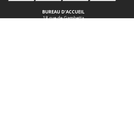
BUREAU D'ACCUEIL
18 rue de Gambetta
70500 JUSSEY
Tel. 03.84.92.21.42
GPS
Latitude : 47.825379 / Longitude : 3.901582
HORAIRES D'ACCUEIL
BUREAU D’ACCUEIL DE JUSSEY
Mardi et vendredi : 9h – 12h30 / 13h30 – 17h30
Jeudi et samedi : 9h – 12h30
Mardi : 9h – 12h30 / 13h30 – 17h30
Jeudi : 10h – 12h / 14h – 17h30