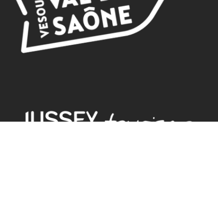
BUREAU D'ACCUEIL
18 rue de Gambetta
70500 JUSSEY
Tel. 03.84.92.21.42
GPS
Latitude : 47.825379 / Longitude : 3.901582