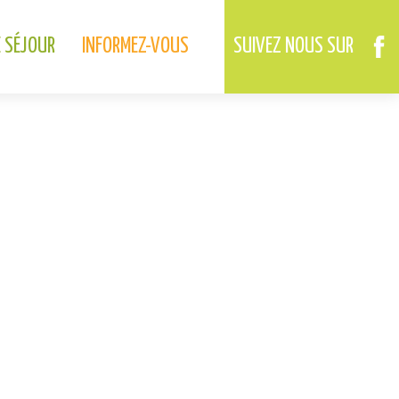
02.37.46.01.73
02.37.41.49.09
DREUX
ANET
E SÉJOUR
INFORMEZ-VOUS
SUIVEZ NOUS SUR