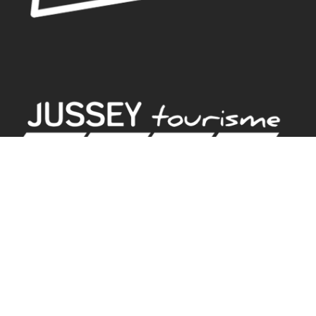
BUREAU D'ACCUEIL
18 rue de Gambetta
70500 JUSSEY
Tel. 03.84.92.21.42
GPS
Latitude : 47.825379 / Longitude : 3.901582
HORAIRES D'ACCUEIL