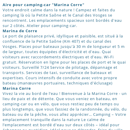
Aire pour camping-car "Marina Corre"
Votre endroit calme dans la nature ! Campez et faites du
camping là où la Petite Saône et le Canal des Vosges se
rencontrent. Les emplacements spacieux sont bordés d'eau
sur 2 côtés. Atelier pour camping-car.
Marina de Corre
Le port de plaisance privé, idyllique et paisible, est situé à la
confluence de la Petite Saône (Km 407) et du canal des
Vosges. Places pour bateaux jusqu'à 30 m de longueur et 5 m
de largeur, toutes équipées d'électricité et d'eau. Quai
visiteurs avec raccordements électriques et d'eau. Wi-Fi
gratuit. Réservation en ligne pour les places de port et le quai
visiteurs. Surveillé 7/24 Service de pilotage, dépannage et
transports. Services de taxi, surveillance de bateaux et
expertises. Cours intensifs de conduite avec votre propre
bateau (manœuvres portuaires, techniques d'éclusage)
Marina Corre
Vivez la vie au bord de l’eau ! Bienvenue à la Marina Corre - un
lieu de paix et de détente. Que vous veniez en bateau, en
camping-car ou en vélo, que vous restiez peu de temps ou
plus longtemps, que vous fassiez de la randonnée, du vélo, du
bateau ou de la pêche, vous allez apprécier… Camping – Votre
emplacement tranquille dans la nature Le calme de
l’emplacement est bordé d'eau sur deux côtés – idéal pour
échapper au quotidien. Idéal pour se détendre, faire du vélo,