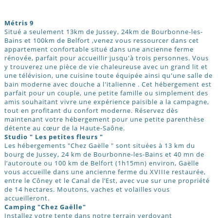
Métris 9
Situé a seulement 13km de Jussey, 24km de Bourbonne-les-
Bains et 100km de Belfort ,venez vous ressourcer dans cet
appartement confortable situé dans une ancienne ferme
rénovée, parfait pour accueillir jusqu'à trois personnes. Vous
y trouverez une pièce de vie chaleureuse avec un grand lit et
une télévision, une cuisine toute équipée ainsi qu'une salle de
bain moderne avec douche a l'italienne . Cet hébergement est
parfait pour un couple, une petite famille ou simplement des
amis souhaitant vivre une expérience paisible a la campagne,
tout en profitant du confort moderne. Réservez dès
maintenant votre hébergement pour une petite parenthèse
détente au cœur de la Haute-Saône.
Studio " Les petites fleurs "
Les hébergements "Chez Gaëlle " sont situées à 13 km du
bourg de Jussey, 24 km de Bourbonne-les-Bains et 40 mn de
l’autoroute ou 100 km de Belfort (1h15mn) environ, Gaëlle
vous accueille dans une ancienne ferme du XVIIIe restaurée,
entre le Côney et le Canal de l’Est, avec vue sur une propriété
de 14 hectares. Moutons, vaches et volailles vous
accueilleront.
Camping "Chez Gaëlle"
Installez votre tente dans notre terrain verdoyant