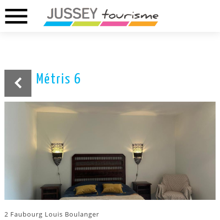
menu
02.37.46.01.73
02.37.41.49.09
DREUX
ANET
Métris 6
2 Faubourg Louis Boulanger