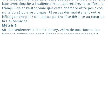
bain avec douche a l'italienne. Vous apprécierez le confort, la
tranquillité et l'autonomie que cette chambre offre pour vos
nuits ou séjours prolongés. Réservez dès maintenant votre
hébergement pour une petite parenthèse détente au cœur de
la Haute-Saône.
Métris 5
Situé a seulement 13km de Jussey, 24km de Bourbonne-les-
Bains et 100km de Belfort ,venez vous ressourcer dans cet
appartement confortable situé dans une ancienne ferme
rénovée, parfait pour accueillir jusqu'à trois personnes. Vous
y trouverez une pièce de vie chaleureuse avec un grand lit et
une télévision, une cuisine toute équipée ainsi qu'une salle de
bain moderne avec douche a l'italienne et pour finir une vue
sur les animaux de la ferme pour un séjour authentique au
plus près de la nature. Cet hébergement est parfait pour un
couple, une petite famille ou simplement des amis souhaitant
vivre une expérience paisible a la campagne, tout en profitant
du confort moderne. Réservez dès maintenant votre
hébergement pour une petite parenthèse détente au cœur de
la Haute-Saône.
Gîte les 4 saisons
Les hébergements "Chez Gaëlle " sont situées à 13 km du
bourg de Jussey, 24 km de Bourbonne-les-Bains et 40 mn de
l’autoroute ou 100 km de Belfort (1h15mn) environ, Gaëlle
vous accueille dans une ancienne ferme du XVIIIe restaurée,