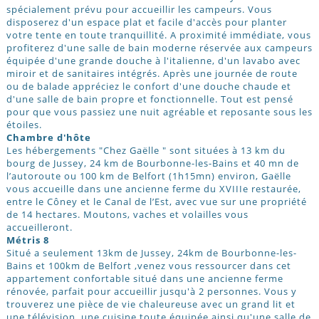
spécialement prévu pour accueillir les campeurs. Vous
disposerez d'un espace plat et facile d'accès pour planter
votre tente en toute tranquillité. A proximité immédiate, vous
profiterez d'une salle de bain moderne réservée aux campeurs
équipée d'une grande douche à l'italienne, d'un lavabo avec
miroir et de sanitaires intégrés. Après une journée de route
ou de balade appréciez le confort d'une douche chaude et
d'une salle de bain propre et fonctionnelle. Tout est pensé
pour que vous passiez une nuit agréable et reposante sous les
étoiles.
Chambre d'hôte
Les hébergements "Chez Gaëlle " sont situées à 13 km du
bourg de Jussey, 24 km de Bourbonne-les-Bains et 40 mn de
l’autoroute ou 100 km de Belfort (1h15mn) environ, Gaëlle
vous accueille dans une ancienne ferme du XVIIIe restaurée,
entre le Côney et le Canal de l’Est, avec vue sur une propriété
de 14 hectares. Moutons, vaches et volailles vous
accueilleront.
Métris 8
Situé a seulement 13km de Jussey, 24km de Bourbonne-les-
Bains et 100km de Belfort ,venez vous ressourcer dans cet
appartement confortable situé dans une ancienne ferme
rénovée, parfait pour accueillir jusqu'à 2 personnes. Vous y
trouverez une pièce de vie chaleureuse avec un grand lit et
une télévision, une cuisine toute équipée ainsi qu'une salle de