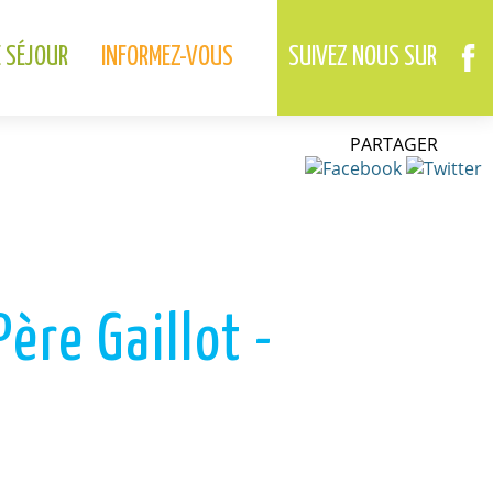
02.37.46.01.73
02.37.41.49.09
DREUX
ANET
E SÉJOUR
INFORMEZ-VOUS
SUIVEZ NOUS SUR
PARTAGER
ère Gaillot -