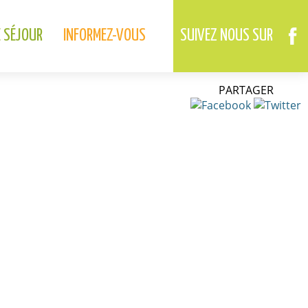
02.37.46.01.73
02.37.41.49.09
DREUX
ANET
E SÉJOUR
INFORMEZ-VOUS
SUIVEZ NOUS SUR
PARTAGER