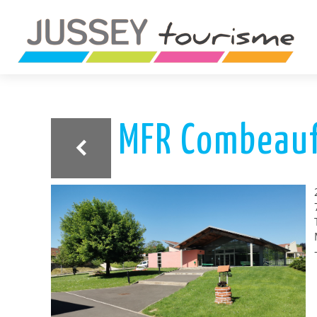
ariane
MFR Combeauf