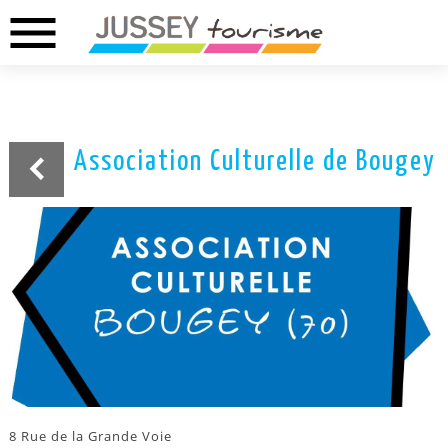
menu
02.37.46.01.73
02.37.41.49.09
DREUX
ANET
Association Culturelle de Bougey
8 Rue de la Grande Voie