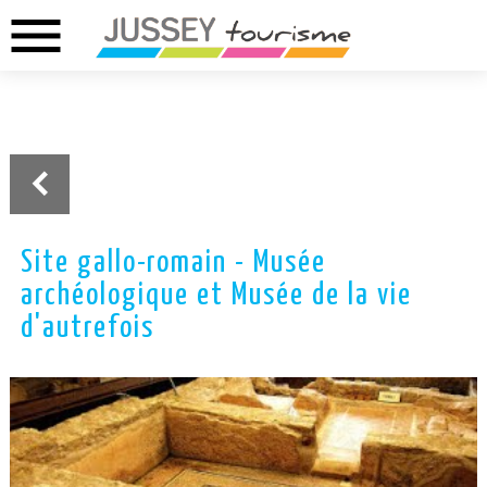
menu
02.37.46.01.73
02.37.41.49.09
DREUX
ANET
Site gallo-romain - Musée
archéologique et Musée de la vie
d'autrefois