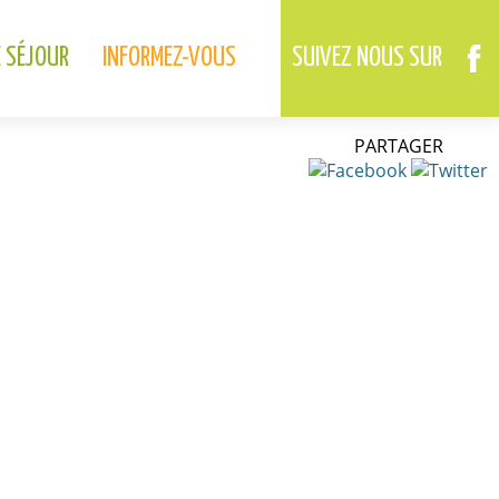
02.37.46.01.73
02.37.41.49.09
DREUX
ANET
E SÉJOUR
INFORMEZ-VOUS
SUIVEZ NOUS SUR
PARTAGER