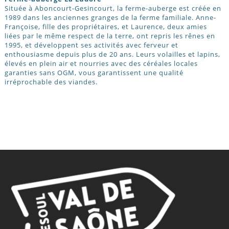
Située à Aboncourt-Gesincourt, la ferme-auberge est créée en
1989 dans les anciennes granges de la ferme familiale. Anne-
Françoise, fille des propriétaires, et Laurence, deux amies
liées par le même respect de la terre, ont repris les rênes en
1995, et développent ses activités avec ferveur et
enthousiasme depuis plus de 20 ans. Leurs volailles et lapins,
élevés en plein air et nourries avec des céréales locales
garanties sans OGM, vous garantissent une qualité
irréprochable des viandes.