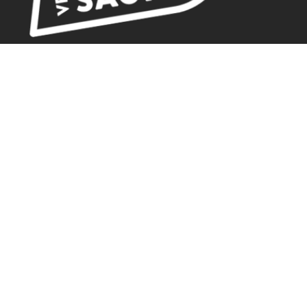
BUREAU D'ACCUEIL
18 rue de Gambetta
70500 JUSSEY
Tel. 03.84.92.21.42
GPS
Latitude : 47.825379 / Longitude : 3.901582
HORAIRES D'ACCUEIL