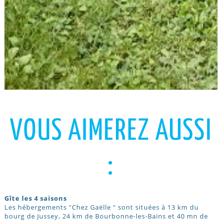
VOUS AIMEREZ AUSSI
:
Gîte les 4 saisons
Les hébergements "Chez Gaëlle " sont situées à 13 km du
bourg de Jussey, 24 km de Bourbonne-les-Bains et 40 mn de