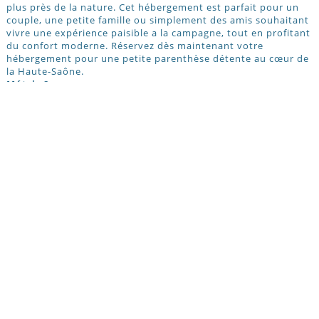
plus près de la nature. Cet hébergement est parfait pour un
couple, une petite famille ou simplement des amis souhaitant
vivre une expérience paisible a la campagne, tout en profitant
du confort moderne. Réservez dès maintenant votre
hébergement pour une petite parenthèse détente au cœur de
la Haute-Saône.
Métris 8
Situé a seulement 13km de Jussey, 24km de Bourbonne-les-
Bains et 100km de Belfort ,venez vous ressourcer dans cet
appartement confortable situé dans une ancienne ferme
rénovée, parfait pour accueillir jusqu'à 2 personnes. Vous y
trouverez une pièce de vie chaleureuse avec un grand lit et
une télévision, une cuisine toute équipée ainsi qu'une salle de
bain avec douche a l'italienne. Vous apprécierez le confort, la
tranquillité et l'autonomie que cette chambre offre pour vos
nuits ou séjours prolongés. Réservez dès maintenant votre
hébergement pour une petite parenthèse détente au cœur de
la Haute-Saône.
Chambre d'hôte
Les hébergements "Chez Gaëlle " sont situées à 13 km du
bourg de Jussey, 24 km de Bourbonne-les-Bains et 40 mn de
l’autoroute ou 100 km de Belfort (1h15mn) environ, Gaëlle
vous accueille dans une ancienne ferme du XVIIIe restaurée,
entre le Côney et le Canal de l’Est, avec vue sur une propriété
de 14 hectares. Moutons, vaches et volailles vous