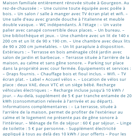
Maison familiale entièrement rénovée située à Gourgeon. Au
rez-de-chaussée : – Une cuisine toute équipée avec poêle à
bois. – Un salon / salle à manger avec TV écran plat et wifi. –
Une salle d’eau avec grande douche à l’italienne et meuble
double vasque. – WC indépendants. À l’étage : – Un vaste
palier avec canapé convertible deux places. – Un bureau. –
Une bibliothèque et jeux. – Une chambre avec un lit de 140 x
200 cm et un lit de 90 x 190 cm. – Une chambre avec deux lits
de 90 x 200 cm jumelables. – Un lit parapluie à disposition.
Extérieurs : – Terrasse en bois aménagée côté jardin avec
salon de jardin et barbecue. – Terrasse située à l’arrière de la
maison, au calme et sans gêne sonore. – Parking sur place
dans la propriété avec cour fermée. Équipements et services :
– Draps fournis. – Chauffage bois et fioul inclus. – Wifi. – TV
écran plat. – Label « Accueil vélos ». – Location de vélos sur
place : deux VAE, deux VTC et un siège bébé. Recharge
véhicules électriques : – Recharge incluse jusqu’à 10 kWh /
jour. – Au-delà, supplément de 5 € par tranche entamée de 20
kWh (consommation relevée à l’arrivée et au départ).
Informations complémentaires : – La terrasse, située à
l’arrière de la maison, permet de profiter de l’extérieur au
calme et le logement ne présente pas de gêne sonore à
l’intérieur. – Ménage de fin de séjour : 60 € par séjour. – Linge
de toilette : 5 € par personne. - Supplément électricité
appliqué à tous au delà des 10 kWh / jour offerts – Pour les