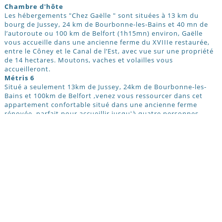
Chambre d'hôte
Les hébergements "Chez Gaëlle " sont situées à 13 km du
bourg de Jussey, 24 km de Bourbonne-les-Bains et 40 mn de
l’autoroute ou 100 km de Belfort (1h15mn) environ, Gaëlle
vous accueille dans une ancienne ferme du XVIIIe restaurée,
entre le Côney et le Canal de l’Est, avec vue sur une propriété
de 14 hectares. Moutons, vaches et volailles vous
accueilleront.
Métris 6
Situé a seulement 13km de Jussey, 24km de Bourbonne-les-
Bains et 100km de Belfort ,venez vous ressourcer dans cet
appartement confortable situé dans une ancienne ferme
rénovée, parfait pour accueillir jusqu'à quatre personnes.
Vous y trouverez une pièce de vie chaleureuse avec un grand
lit et une télévision ainsi qu'une salle de bain moderne avec
douche a l'italienne et pour finir un petit balcon avec une vue
sur les animaux de la ferme pour un séjour authentique au
plus près de la nature. Cet hébergement est parfait pour un
couple, une petite famille ou simplement des amis souhaitant
vivre une expérience paisible a la campagne, tout en profitant
du confort moderne. Réservez dès maintenant votre
hébergement pour une petite parenthèse détente au cœur de
la Haute-Saône.