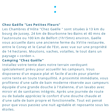
:
Chez Gaëlle "Les Petites Fleurs"
Les Chambres d'Hôte "Chez Gaëlle " sont situées à 13 km du
bourg de Jussey, 24 km de Bourbonne les-Bains et 40 mns de
l’autoroute ou 100 km de Belfort (1h15mn) environ, Gaëlle
vous accueille dans une ancienne ferme du XVIIIe restaurée,
entre le Coney et le Canal de l’Est, avec vue sur une propriété
de 14 hectares. Moutons, vaches, volailles, le tout dans un
paysage « coréen ».
Camping "Chez Gaëlle"
Installez votre tente dans notre terrain verdoyant
spécialement prévu pour accueillir les campeurs. Vous
disposerez d'un espace plat et facile d'accès pour planter
votre tente en toute tranquillité. A proximité immédiate, vous
profiterez d'une salle de bain moderne réservée aux campeurs
équipée d'une grande douche à l'italienne, d'un lavabo avec
miroir et de sanitaires intégrés. Après une journée de route
ou de balade appréciez le confort d'une douche chaude et
d'une salle de bain propre et fonctionnelle. Tout est pensé
pour que vous passiez une nuit agréable et reposante sous les
étoiles.